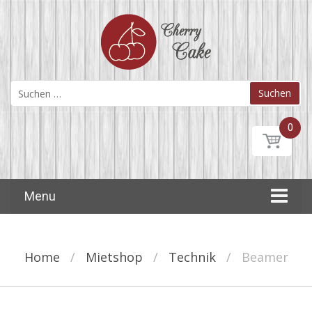
Suche nach:
0
Skip to content
Menu
Home
/
Mietshop
/
Technik
/
Beamer